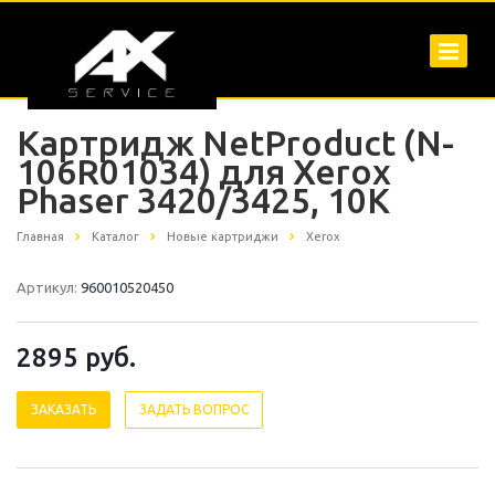
Картридж NetProduct (N-
106R01034) для Xerox
Phaser 3420/3425, 10K
Главная
Каталог
Новые картриджи
Xerox
Артикул:
960010520450
2895
руб.
ЗАКАЗАТЬ
ЗАДАТЬ ВОПРОС