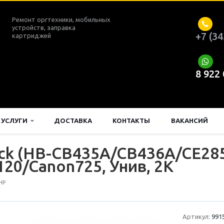
Ремонт оргтехники, мобильных
устройств, заправка
+7 (34
картриджей
8 922
УСЛУГИ
ДОСТАВКА
КОНТАКТЫ
ВАКАНСИЙ
ck (HB-CB435A/CB436A/CE285
20/Canon725, Унив, 2K
HP
Артикул:
991