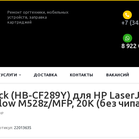
Ремонт оргтехники, мобильных
устройств, заправка
+7 (34
картриджей
8 922
УСЛУГИ
ДОСТАВКА
КОНТАКТЫ
ВАКАНСИЙ
k (HB-CF289Y) для HP LaserJ
ow M528z/MFP, 20K (без чипа
HP
ртикул:
22013635