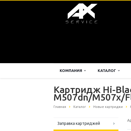
КОМПАНИЯ
КАТАЛОГ
Картридж Hi-Blac
M507dn/M507x/Fl
Главная
Каталог
Новые картриджи
А
Заправка картриджей