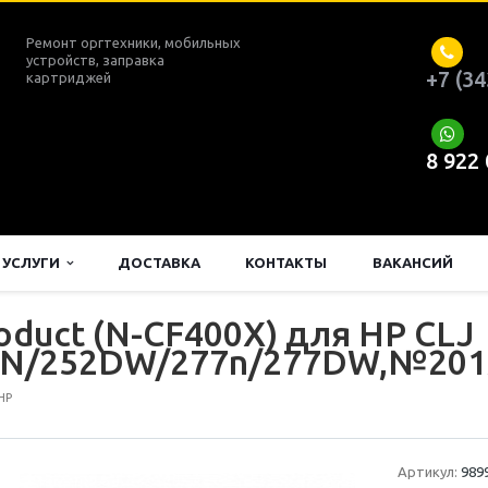
Ремонт оргтехники, мобильных
устройств, заправка
+7 (34
картриджей
8 922
УСЛУГИ
ДОСТАВКА
КОНТАКТЫ
ВАКАНСИЙ
duct (N-CF400X) для HP CLJ
N/252DW/277n/277DW,№201X,
HP
Артикул:
989